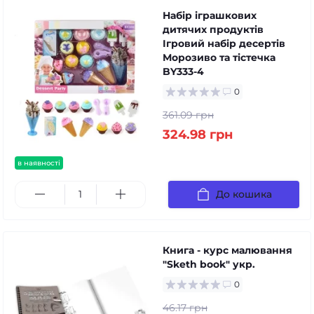
Набір іграшкових
дитячих продуктів
Ігровий набір десертів
Морозиво та тістечка
BY333-4
0
361.09 грн
324.98 грн
в наявності
До кошика
Книга - курс малювання
"Sketh book" укр.
0
46.17 грн