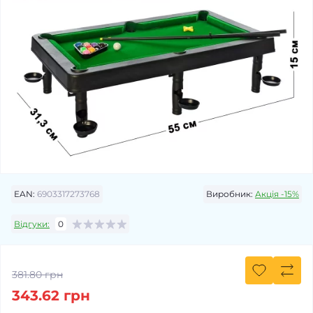
EAN:
6903317273768
Виробник:
Акція -15%
Відгуки:
0
381.80 грн
343.62 грн