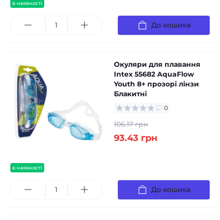
в наявності
До кошика
Окуляри для плавання
Intex 55682 AquaFlow
Youth 8+ прозорі лінзи
Блакитні
0
106.17 грн
93.43 грн
в наявності
До кошика