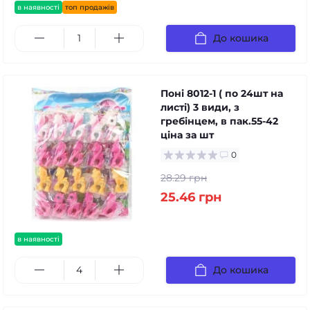
в наявності
топ продажів
До кошика
Поні 8012-1 ( по 24шт на
листі) 3 види, з
гребінцем, в пак.55-42
ціна за шт
0
28.29 грн
25.46 грн
в наявності
До кошика