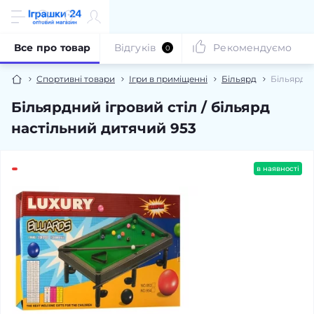
Все про товар
Відгуків
Рекомендуємо
0
Спортивні товари
Ігри в приміщенні
Більярд
Більярдни
Більярдний ігровий стіл / більярд
настільний дитячий 953
в наявності