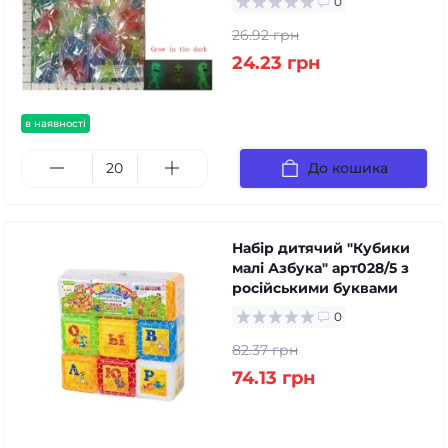
0
26.92 грн
24.23 грн
в наявності
До кошика
Набір дитячий "Кубики
малі Азбука" арт028/5 з
російськими буквами
0
82.37 грн
74.13 грн