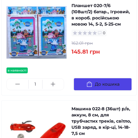
Планшет 020-7/6
(108шт/2) батар., Ігровий,
в короб. російською
мовою 14, 5-2, 5-25-см
0
162.01 грн
145.81 грн
в наявності
До кошика
Машина 022-8 (36шт) р/в,
аккум, 8 см, для
трубчастих треків, світло,
USB заряд, в кір-ці, 14-18-
7,5 см