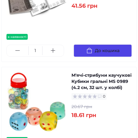
41.56 грн
в наявності
До кошика
М'ячі-стрибуни каучукові
Кубики гральні MS 0989
(4.2 см, 32 шт. у колбі)
0
20.67 грн
18.61 грн