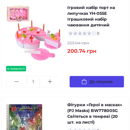
Ігровий набір торт на
липучках YH-055E
Іграшковий набір
чаювання дитячий
0
223.04 грн
200.74 грн
в наявності
До кошика
Фігурки «Герої в масках»
(PJ Masks) BW778005G
Світяться в темряві (20
шт. на листі)