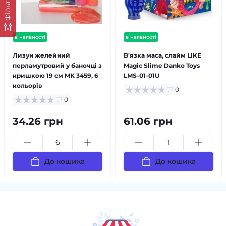
Фільтр
в наявності
в наявності
Лизун желейний
В'язка маса, слайм LIKE
перламутровий у баночці з
Magic Slime Danko Toys
кришкою 19 см MK 3459, 6
LMS-01-01U
кольорів
0
0
34.26 грн
61.06 грн
До кошика
До кошика