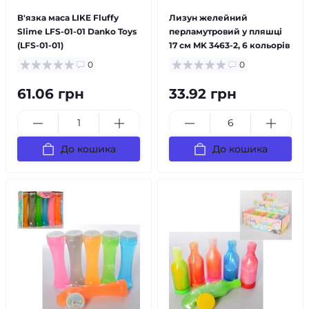
В'язка маса LIKE Fluffy
Лизун желейний
Slime LFS-01-01 Danko Toys
перламутровий у пляшці
(LFS-01-01)
17 см MK 3463-2, 6 кольорів
0
0
61.06 грн
33.92 грн
До кошика
До кошика