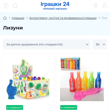
Іграшки
Антистреси, логічні та розважальні іграшки
Лизу
Лизуни
в наявності
в наявності