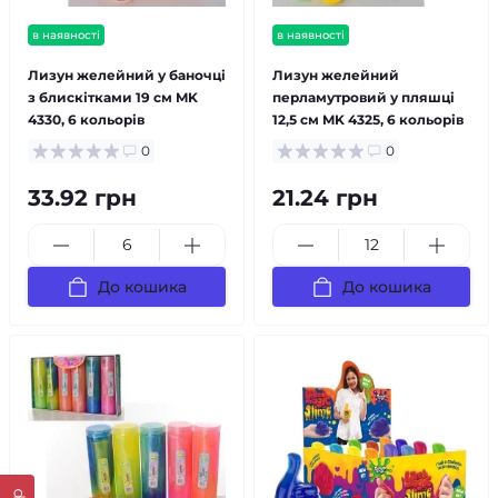
в наявності
в наявності
Лизун желейний у баночці
Лизун желейний
з блискітками 19 см MK
перламутровий у пляшці
4330, 6 кольорів
12,5 см MK 4325, 6 кольорів
0
0
33.92 грн
21.24 грн
До кошика
До кошика