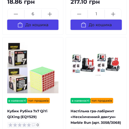
18.86 грн
217.10 грн
До кошика
До кошика
в наявності
топ продажів
в наявності
топ продажів
Кубик Рубіка 7х7 QiYi
Настільна гра-лабіринт
QiXing (EQY529)
«Нескінченний двигун»
Marble Run (арт. 3058/3068)
0