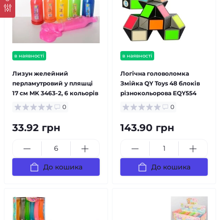
в наявності
в наявності
Лизун желейний
Логічна головоломка
перламутровий у пляшці
Змійка QY Toys 48 блоків
17 см MK 3463-2, 6 кольорів
різнокольорова EQY554
0
0
33.92 грн
143.90 грн
До кошика
До кошика