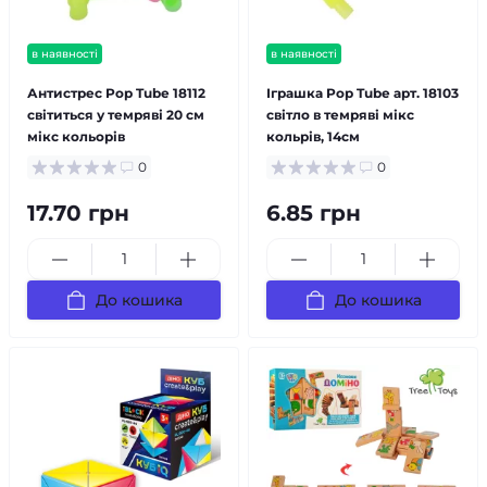
в наявності
в наявності
Антистрес Pop Tube 18112
Іграшка Pop Tube арт. 18103
світиться у темряві 20 см
світло в темряві мікс
мікс кольорів
кольрів, 14см
0
0
17.70 грн
6.85 грн
До кошика
До кошика