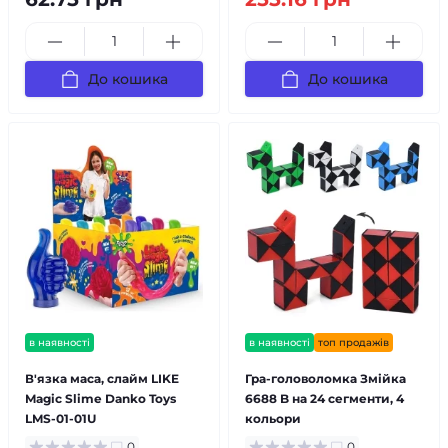
До кошика
До кошика
в наявності
в наявності
топ продажів
В'язка маса, слайм LIKE
Гра-головоломка Змійка
Magic Slime Danko Toys
6688 B на 24 сегменти, 4
LMS-01-01U
кольори
0
0