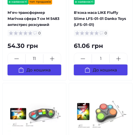
в наявності
топ продажів
в наявності
М'яч-трансформер
В'язка маса LIKE Fluffy
Магічна сфера 7 см M 5483
Slime LFS-01-01 Danko Toys
антистрес розсувний
(LFS-01-01)
0
0
54.30 грн
61.06 грн
До кошика
До кошика