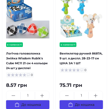
в наявності
в наявності
Логічна головоломка
Вентилятор ручний 8687A,
Змійка Wisdom Rubik's
9 шт. в диспл. 28-23-17 см
Cube MC11 21 см 4 кольори
ЦІНА ЗА 1 ШТ
24 шт у дисплеї
0
0
8.57 грн
75.71 грн
До кошика
До кошика