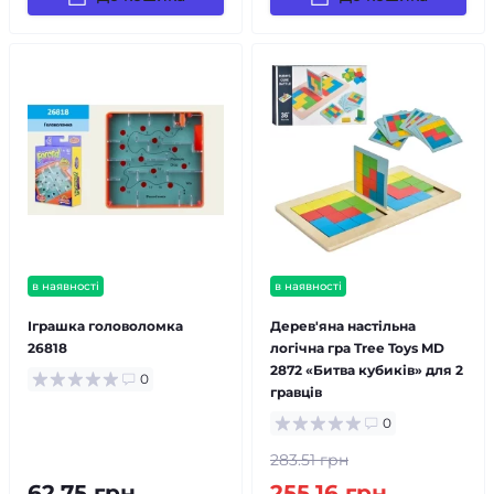
в наявності
в наявності
Іграшка головоломка
Дерев'яна настільна
26818
логічна гра Tree Toys MD
2872 «Битва кубиків» для 2
0
гравців
0
283.51 грн
62.75 грн
255.16 грн