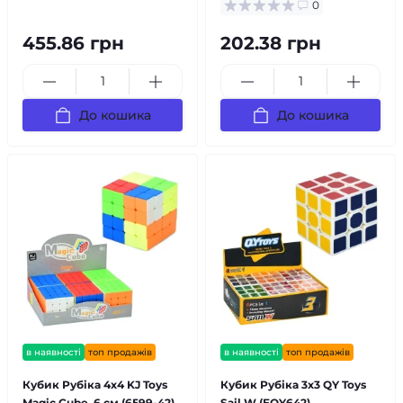
0
455.86 грн
202.38 грн
До кошика
До кошика
в наявності
топ продажів
в наявності
топ продажів
Кубик Рубіка 4х4 KJ Toys
Кубик Рубіка 3х3 QY Toys
Magic Cube, 6 см (6599-42)
Sail W (EQY642),