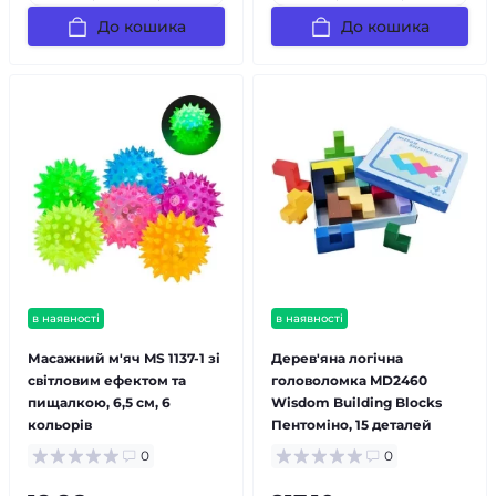
До кошика
До кошика
в наявності
в наявності
Масажний м'яч MS 1137-1 зі
Дерев'яна логічна
світловим ефектом та
головоломка MD2460
пищалкою, 6,5 см, 6
Wisdom Building Blocks
кольорів
Пентоміно, 15 деталей
0
0