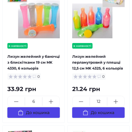
в наявності
в наявності
Лизун желейний у баночці
Лизун желейний
з блискітками 19 см MK
перламутровий у пляшці
4330, 6 кольорів
12,5 см MK 4325, 6 кольорів
0
0
33.92 грн
21.24 грн
До кошика
До кошика