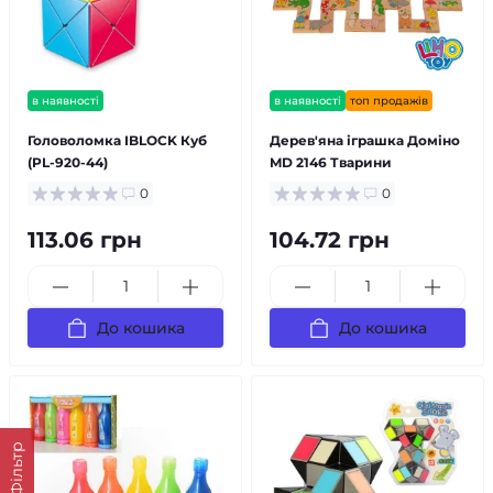
в наявності
в наявності
топ продажів
Головоломка IBLOCK Куб
Дерев'яна іграшка Доміно
(PL-920-44)
MD 2146 Тварини
0
0
113.06 грн
104.72 грн
До кошика
До кошика
Фільтр