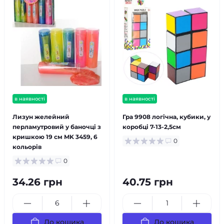
в наявності
в наявності
Лизун желейний
Гра 9908 логічна, кубики, у
перламутровий у баночці з
коробці 7-13-2,5см
кришкою 19 см MK 3459, 6
0
кольорів
0
34.26 грн
40.75 грн
До кошика
До кошика