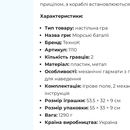
прицілом, а кораблі встановлюються 
Характеристики:
Тип товару:
настільна гра
Назва гри:
Морські баталії
Бренд:
ТехноК
Артикул:
1110
Кількість гравців:
2
Матеріал:
пластик, метал
Особливості:
механічні гармати з 
для наведення
Комплектація:
ігрове поле, 2 меха
інструкція
Розмір іграшки:
53.5 × 32 × 9 см
Розмір упаковки:
55 × 33 × 9 см
Вага:
1290 г
Країна виробництва:
Україна