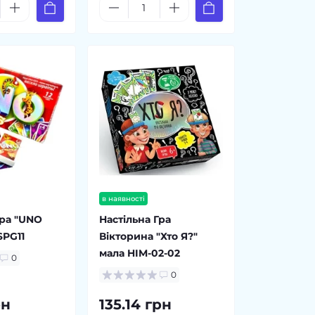
в наявності
Гра "UNO
Настільна Гра
SPG11
Вікторина "Хто Я?"
мала HIM-02-02
0
0
рн
135.14 грн