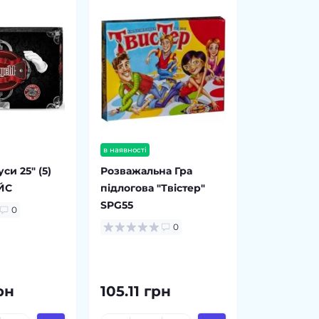
в наявності
си 25" (5)
Розважальна Гра
ЙС
підлогова "Твістер"
SPG55
0
0
рн
105.11 грн