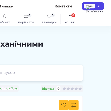
Контакти
Знижки
ua
ru
0
0
0
абінет
порівняти
закладки
кошик
механічними
ендуємо
echnok Toys
Відгуки:
0