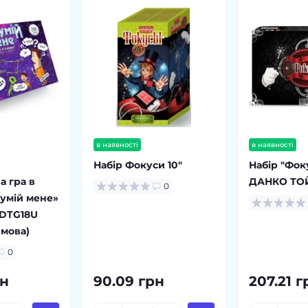
в наявності
в наявності
Набір Фокуси 10"
Набір "Фоку
а гра в
ДАНКО ТО
0
зумій мене»
 DTG18U
 мова)
0
рн
90.09 грн
207.21 г