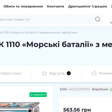
Обмін та повернення
Контакти
Дропшипінг іграшок
к
оК 1110 «Морські баталії» з механічними гарматами
К 1110 «Морські баталії» з 
ктеристики
Відгуків
Реком
0
EAN:
4823037601110
Виробник:
T
в наявності
563.56 грн