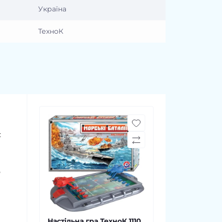
Україна
ТехноК
є
о
Настільна гра ТехноК 1110