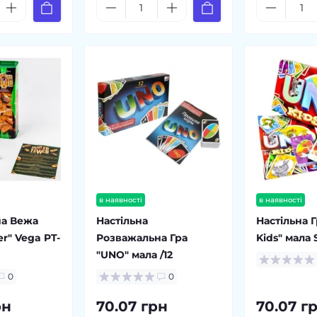
в наявності
в наявності
на Вежа
Настільна
Настільна 
r" Vega PT-
Розважальна Гра
Kids" мала 
"UNO" мала /12
0
0
рн
70.07 грн
70.07 г