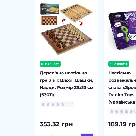
в наявності
в наявності
Дерев'яна настільна
Настільна
гра 3 в 1: Шахи, Шашки,
розважальн
Нарди. Розмір 33х33 см
слова «Зро
(63011)
Danko Toys
(українська
0
353.32 грн
189.19 г