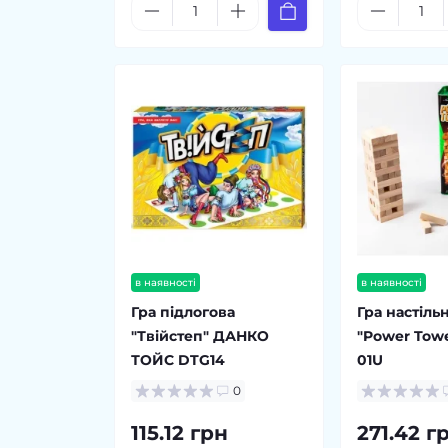
в наявності
в наявності
Гра підлогова
Гра настіль
"Твійстеп" ДАНКО
"Power Towe
ТОЙС DTG14
01U
0
115.12 грн
271.42 г