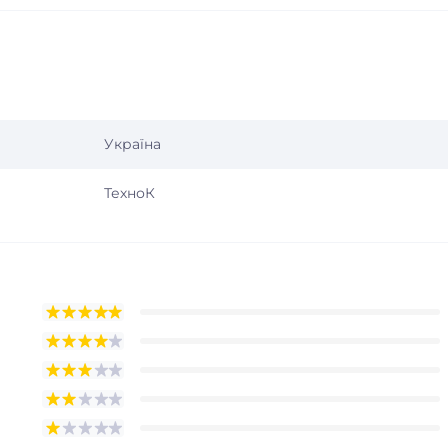
Україна
ТехноК